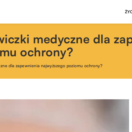
ŻY
wiczki medyczne dla za
omu ochrony?
czne dla zapewnienia najwyższego poziomu ochrony?