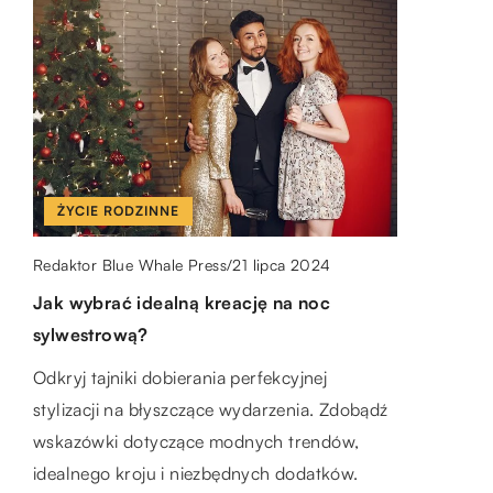
PORADY
ŻYCIE RODZINNE
ŻYCIE RODZINNE
6 kwietnia 2023
kiddoflame
/
19 marca 2026
21 lipca 2024
Redaktor Blue Whale Press
Redaktor Blue Whale Press
/
/
Jak przechowywać przetwory? Porady i
Jak wybrać idealny parasol, który
Jak wybrać idealną kreację na noc
inspiracje
przetrwa każdą pogodę?
sylwestrową?
Zastanawiasz się, gdzie można
Dowiedz się, jak wybrać odporny na każdą
Odkryj tajniki dobierania perfekcyjnej
przechowywać domowe przetwory? Nie
pogodę parasol, poznając kluczowe cechy,
stylizacji na błyszczące wydarzenia. Zdobądź
musisz mieć piwnicy, by z powodzeniem
na które warto zwrócić uwagę. Nie daj się
wskazówki dotyczące modnych trendów,
utrzymać ich świeżość. Sprawdź nasze
zaskoczyć deszczowej aurze i zainwestuj w
idealnego kroju i niezbędnych dodatków.