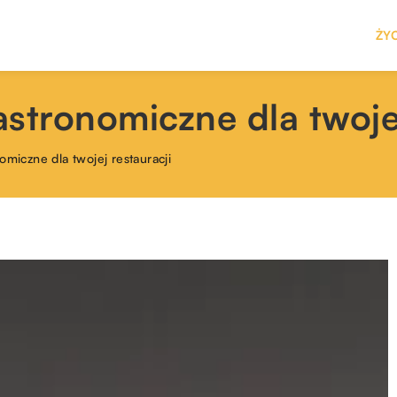
ŻY
stronomiczne dla twojej
miczne dla twojej restauracji