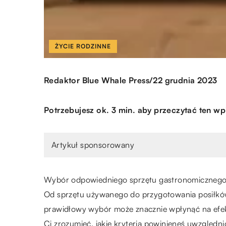
ŻYCIE RODZINNE
/
Redaktor Blue Whale Press
22 grudnia 2023
Potrzebujesz ok. 3 min. aby przeczytać ten wp
Artykuł sponsorowany
Wybór odpowiedniego sprzętu gastronomicznego j
Od sprzętu używanego do przygotowania posiłków
prawidłowy wybór może znacznie wpłynąć na efekt
Ci zrozumieć, jakie kryteria powinieneś uwzględnić