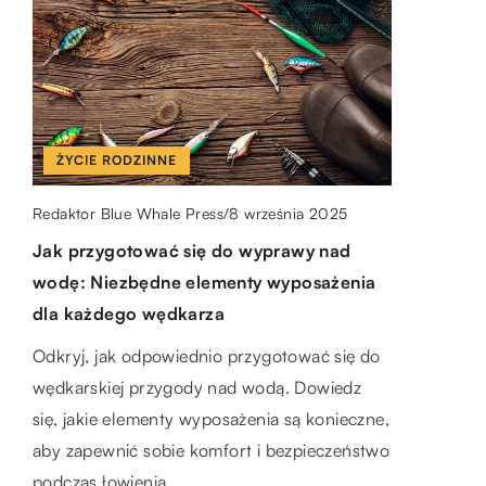
ŻYCIE RODZINNE
ŻYCIE RODZINNE
ZDROWIE
8 września 2025
18 sierpnia 2025
Redaktor Blue Whale Press
Redaktor Blue Whale Press
/
/
16 lipca 2025
Redaktor Blue Whale Press
/
Jak przygotować się do wyprawy nad
Jak wybrać idealne obuwie na wyjątkowy
Jak wybrać idealny aparat słuchowy dla
wodę: Niezbędne elementy wyposażenia
dzień: Poradnik dla przyszłych panien
siebie?
dla każdego wędkarza
młodych
Dowiedz się, na co zwrócić uwagę przy
Odkryj, jak odpowiednio przygotować się do
Zastanawiasz się, jak wybrać idealne buty
wyborze aparatu słuchowego, jakie są
wędkarskiej przygody nad wodą. Dowiedz
ślubne? Sprawdź nasz poradnik, który
dostępne rodzaje oraz jak dopasować
się, jakie elementy wyposażenia są konieczne,
pomoże Ci znaleźć obuwie łączące wygodę
urządzenie do swoich potrzeb, aby poprawić
aby zapewnić sobie komfort i bezpieczeństwo
oraz styl na ten wyjątkowy dzień.
jakość życia.
podczas łowienia.