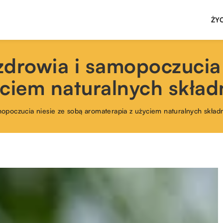
ŻY
 zdrowia i samopoczucia
yciem naturalnych skła
amopoczucia niesie ze sobą aromaterapia z użyciem naturalnych skła