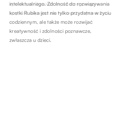
zimowe przygody w wyjątkowym górskim
intelektualnego. Zdolność do rozwiązywania
społeczne. Dowiedz się, dlaczego warto
krajobrazie.
kostki Rubika jest nie tylko przydatna w życiu
spędzać więcej czasu na świeżym powietrzu.
codziennym, ale także może rozwijać
kreatywność i zdolności poznawcze,
zwłaszcza u dzieci.