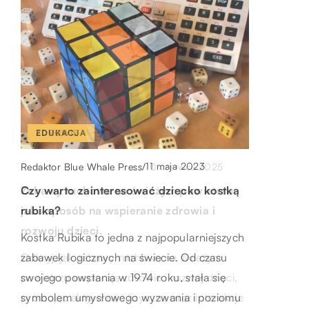
ŻYCIE RODZINNE
EDUKACJA
ZDROWIE
19 października 2025
11 maja 2023
Redaktor Blue Whale Press
/
10 czerwca 2025
Redaktor Blue Whale Press
/
Redaktor Blue Whale Press
/
Jakie atrakcje czekają na narciarzy poza
Czy warto zainteresować dziecko kostką
Zabawy ruchowe na świeżym powietrzu
stokami w Dolomitach?
rubika?
jako sposób na wspieranie zdrowia i
rozwoju dzieci.
Odkryj, co jeszcze oferują Dolomity dla
Kostka Rubika to jedna z najpopularniejszych
narciarzy poza doskonałymi stokami. Od
zabawek logicznych na świecie. Od czasu
Odkryj, jak zabawy ruchowe na świeżym
relaksujących spacerów po urokliwych
swojego powstania w 1974 roku, stała się
powietrzu wspierają zdrowie i rozwój dzieci,
miasteczkach, przez kulinarne odkrycia, po
symbolem umysłowego wyzwania i poziomu
promując aktywność fizyczną oraz interakcje