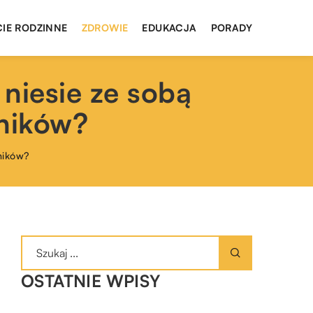
CIE RODZINNE
ZDROWIE
EDUKACJA
PORADY
 niesie ze sobą
dników?
dników?
OSTATNIE WPISY