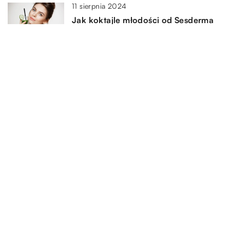
11 sierpnia 2024
Jak koktajle młodości od Sesderma
mogą rewolucjonizować twoją
codzienną pielęgnację skóry?
DODAJ KOMENTARZ