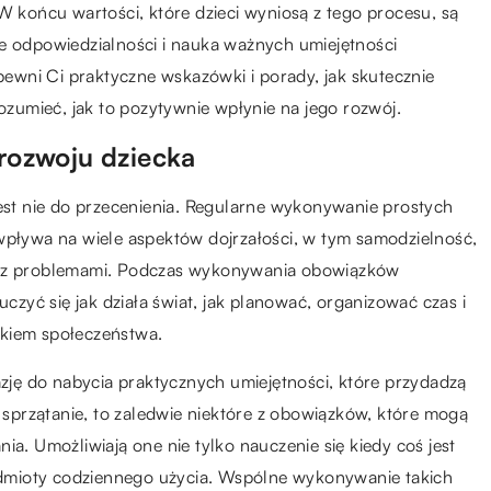
W końcu wartości, które dzieci wyniosą z tego procesu, są
ie odpowiedzialności i nauka ważnych umiejętności
apewni Ci praktyczne wskazówki i porady, jak skutecznie
umieć, jak to pozytywnie wpłynie na jego rozwój.
ozwoju dziecka
t nie do przecenienia. Regularne wykonywanie prostych
wpływa na wiele aspektów dojrzałości, w tym samodzielność,
ie z problemami. Podczas wykonywania obowiązków
yć się jak działa świat, jak planować, organizować czas i
nkiem społeczeństwa.
ję do nabycia praktycznych umiejętności, które przydadzą
, sprzątanie, to zaledwie niektóre z obowiązków, które mogą
ia. Umożliwiają one nie tylko nauczenie się kiedy coś jest
zedmioty codziennego użycia. Wspólne wykonywanie takich