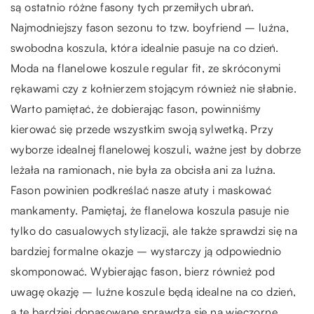
są ostatnio różne fasony tych przemiłych ubrań.
Najmodniejszy fason sezonu to tzw. boyfriend – luźna,
swobodna koszula, która idealnie pasuje na co dzień.
Moda na flanelowe koszule regular fit, ze skróconymi
rękawami czy z kołnierzem stojącym również nie słabnie.
Warto pamiętać, że dobierając fason, powinniśmy
kierować się przede wszystkim swoją sylwetką. Przy
wyborze idealnej flanelowej koszuli, ważne jest by dobrze
leżała na ramionach, nie była za obcisła ani za luźna.
Fason powinien podkreślać nasze atuty i maskować
mankamenty. Pamiętaj, że flanelowa koszula pasuje nie
tylko do casualowych stylizacji, ale także sprawdzi się na
bardziej formalne okazje – wystarczy ją odpowiednio
skomponować. Wybierając fason, bierz również pod
uwagę okazję – luźne koszule będą idealne na co dzień,
a te bardziej dopasowane sprawdzą się na wieczorne