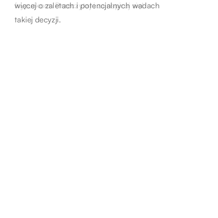
fryzurkom. Przeczytaj i zainspiruj się!
unikalny charakter.
więcej o zaletach i potencjalnych wadach
takiej decyzji.