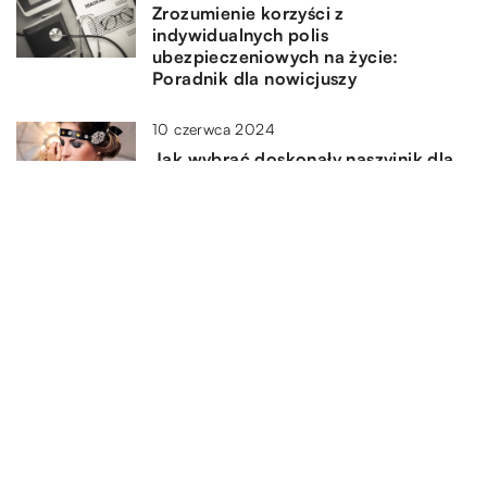
Zrozumienie korzyści z
indywidualnych polis
ubezpieczeniowych na życie:
Poradnik dla nowicjuszy
10 czerwca 2024
Jak wybrać doskonały naszyjnik dla
siebie inspirowany biżuterią gwiazd?
11 maja 2024
Jak dobrać idealną sukienkę
dresową dla siebie?
DODAJ KOMENTARZ