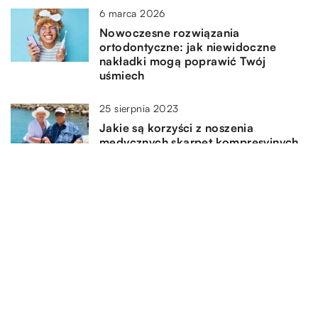
6 marca 2026
Nowoczesne rozwiązania
ortodontyczne: jak niewidoczne
nakładki mogą poprawić Twój
uśmiech
25 sierpnia 2023
Jakie są korzyści z noszenia
medycznych skarpet kompresyjnych
w walce z żylakami?
13 lutego 2025
Jak Aminokwasy Wspierają
Regenerację Mięśni po Intensywnym
Treningu
DODAJ KOMENTARZ