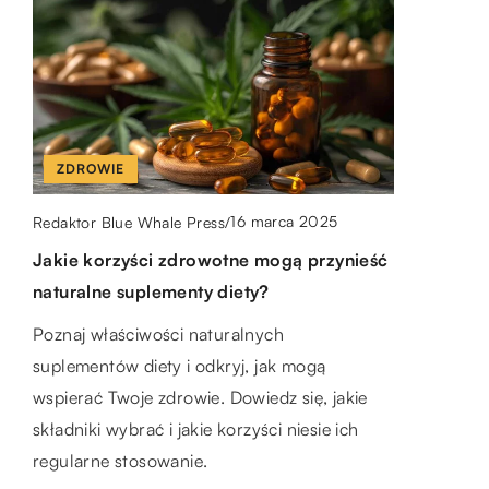
ZDROWIE
PORADY
MAMY
ZDROWIE
16 marca 2025
Redaktor Blue Whale Press
/
Jakie korzyści zdrowotne mogą przynieść
1 grudnia 2023
8 kwietnia 2024
Redaktor Blue Whale Press
/
Redaktor Blue Whale Press
/
naturalne suplementy diety?
Jak wybrać odpowiednie drzwi wejściowe
Czy dieta mamy wpływa na zdrowie
do swojego domu? Poradnik dla
dziecka? Odkrywamy prawdę
Poznaj właściwości naturalnych
właścicieli nieruchomości
suplementów diety i odkryj, jak mogą
Zbadajmy naukową prawdę na temat tego,
wspierać Twoje zdrowie. Dowiedz się, jakie
Poradnik dla właścicieli nieruchomości
jak dieta matki wpływa na zdrowie jej dziecka.
składniki wybrać i jakie korzyści niesie ich
poświęcony wyborowi odpowiedniego
Odkrywamy najnowsze ustalenia i mity na ten
regularne stosowanie.
wejścia do domu. Przeczytaj i dowiedz się,
temat.